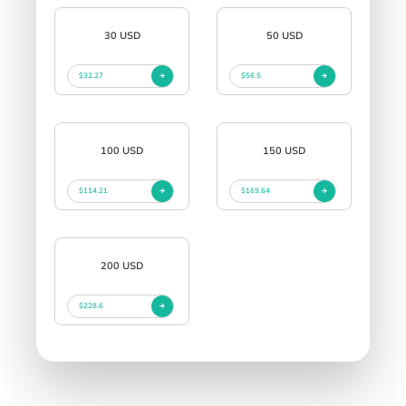
30 USD
50 USD
$32.27
$56.5
100 USD
150 USD
$114.21
$169.64
200 USD
$228.6