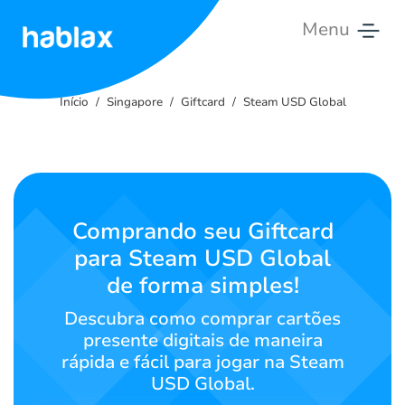
Menu
Início
Início
Singapore
Giftcard
Steam USD Global
Tarifas
Serviços
Entre
Comprando seu Giftcard
em
para Steam USD Global
contato
de forma simples!
Português
Descubra como comprar cartões
presente digitais de maneira
rápida e fácil para jogar na Steam
USD Global.
SIGN IN
SIGN UP