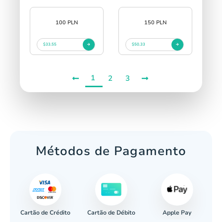
100 PLN
150 PLN
$33.55
$50.33
1
2
3
Métodos de Pagamento
Cartão de Crédito
Apple Pay
cária
Cartão de Débito