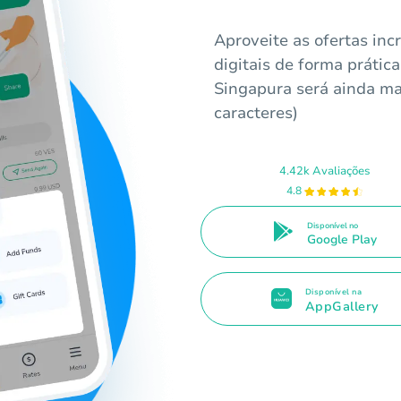
Aproveite as ofertas inc
digitais de forma prátic
Singapura será ainda mai
caracteres)
4.42k Avaliações
4.8
Disponível no
Google Play
Disponível na
AppGallery