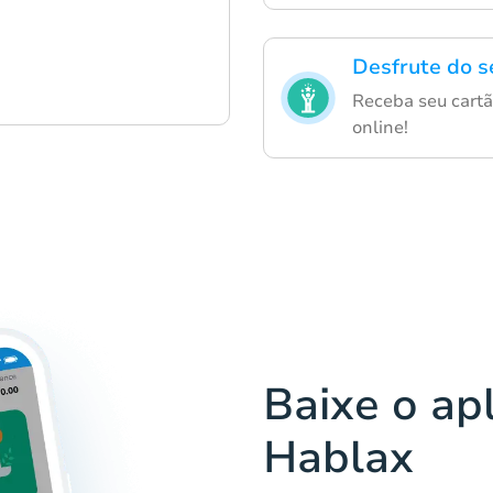
Desfrute do s
Receba seu cartã
online!
Baixe o apl
Hablax