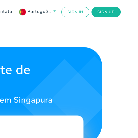
ntato
Português
SIGN IN
SIGN UP
te de
 em Singapura