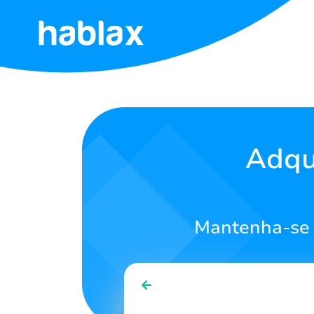
Início
Tarifas
Serviços
Adqu
Entre
em
contato
Mantenha-se 
Português