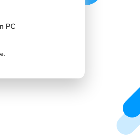
in PC
e.