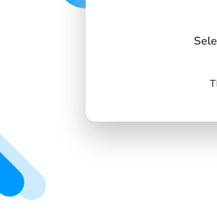
SIGN IN
SIGN UP
Sele
T