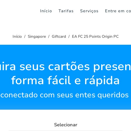
Início
Tarifas
Serviços
Entre em co
Início
Singapore
Giftcard
EA FC 25 Points Origin PC
ira seus cartões presen
forma fácil e rápida
conectado com seus entes queridos
Selecionar