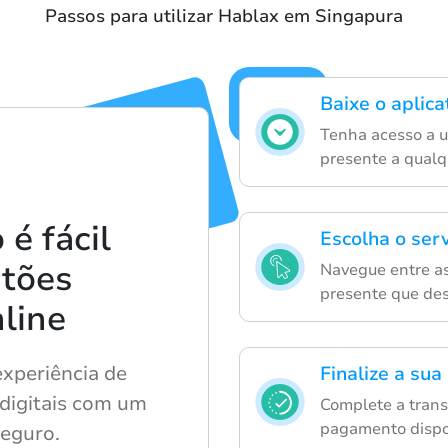
Passos para utilizar Hablax em Singapura
Baixe o aplic
Tenha acesso a u
presente a qualq
é fácil
Escolha o ser
rtões
Navegue entre as
presente que des
line
experiência de
Finalize a su
digitais com um
Complete a trans
pagamento dispo
seguro.