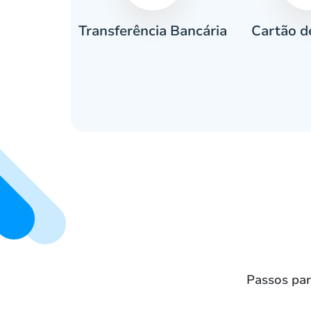
Cartão d
eiro
Transferência Bancária
Passos par