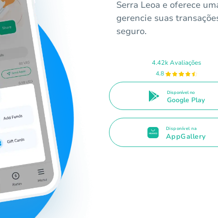
Serra Leoa e oferece uma
gerencie suas transações
seguro.
4.42k Avaliações
4.8
Disponível no
Google Play
Disponível na
AppGallery