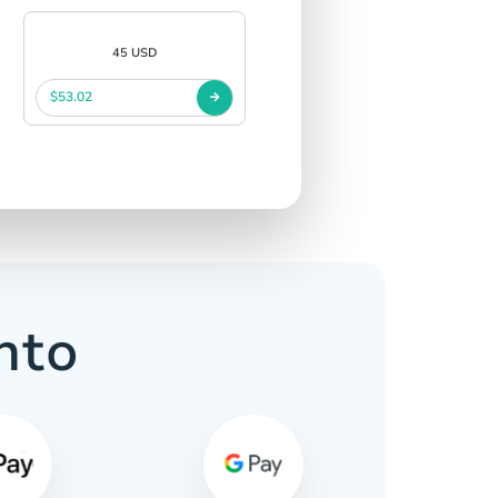
45 USD
$53.02
nto