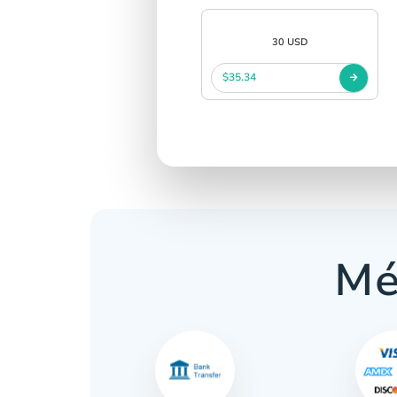
30 USD
$35.34
Mé