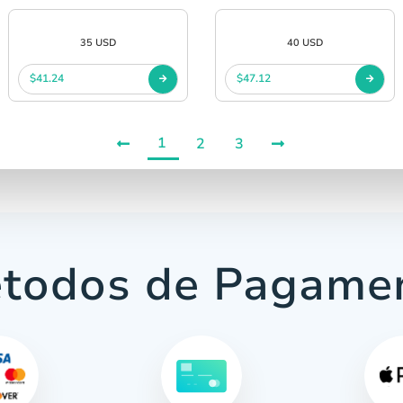
35 USD
40 USD
$41.24
$47.12
1
2
3
todos de Pagame