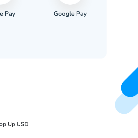
e Pay
Google Pay
Pa
 Top Up USD