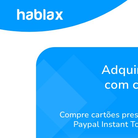
Início
Tarifas
Serviços
Adqui
com c
Fale
Conosco
Português
Compre cartões prese
Paypal Instant T
SIGN IN
SIGN UP