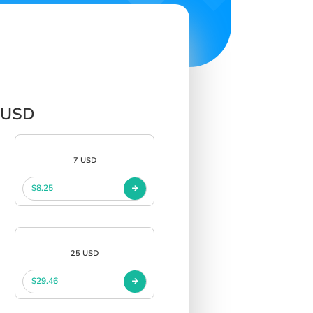
p USD
7 USD
$8.25
25 USD
$29.46