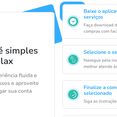
Baixe o aplic
serviços
Faça download do
compras com faci
é simples
Selecione o s
lax
Navegue pela nos
melhor atende às
riência fluida e
ssos e aproveite
Finalize a co
gar sua conta
selecionado
.
Siga as instruçõ