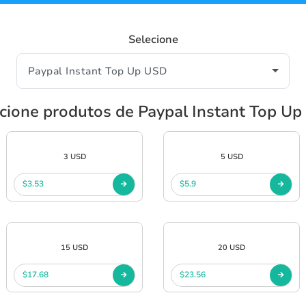
Selecione
cione produtos de Paypal Instant Top U
3 USD
5 USD
$3.53
$5.9
15 USD
20 USD
$17.68
$23.56