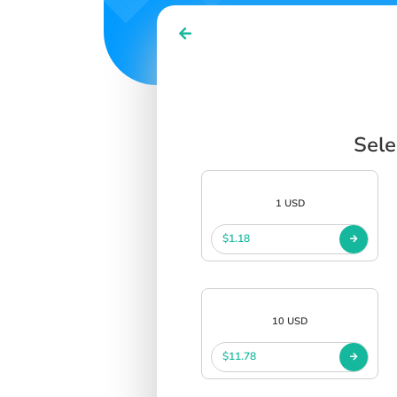
Sele
1 USD
$1.18
10 USD
$11.78