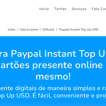
Início
Tarifas
Serviços
Fale Co
Início
Sierra Leone
Giftcard
Paypal Instant Top Up USD
ra Paypal Instant Top 
artões presente online
mesmo!
nte digitais de maneira simples e rá
op Up USD. É fácil, conveniente e pro