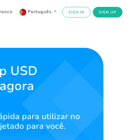
nosco
Português
SIGN IN
SIGN UP
Up USD
 agora
pida para utilizar no
jetado para você.