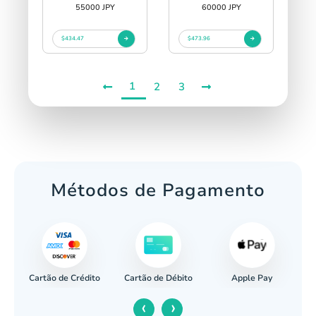
55000 JPY
60000 JPY
$434.47
$473.96
1
2
3
Métodos de Pagamento
Cartão de Crédito
Apple Pay
cária
Cartão de Débito
‹
›