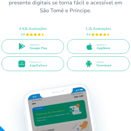
presente digitais se torna fácil e acessível em
São Tomé e Príncipe.
4.42k Avaliações
1.2k Avaliações
4.8
4.4
Disponível no
Disponível na
Google Play
AppStore
Disponível na
APK Direto
AppGallery
Download