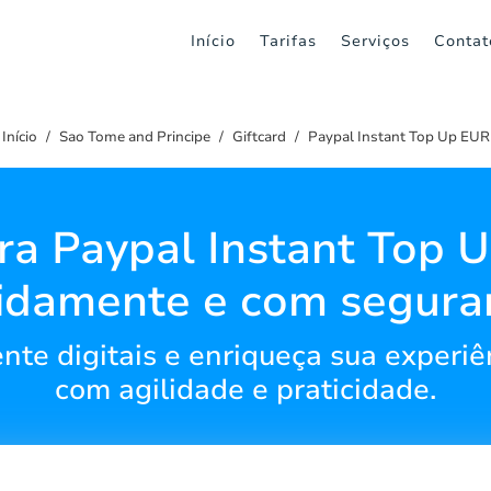
Início
Tarifas
Serviços
Contat
Início
Sao Tome and Principe
Giftcard
Paypal Instant Top Up EUR
ra Paypal Instant Top 
idamente e com segura
nte digitais e enriqueça sua experiê
com agilidade e praticidade.