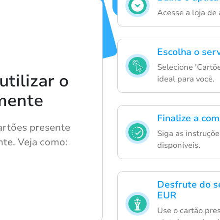
Acesse a loja de 
Escolha o ser
Selecione 'Cartõe
tilizar o
ideal para você.
lmente
Finalize a co
artões presente
Siga as instruçõ
nte. Veja como:
disponíveis.
Desfrute do s
EUR
Use o cartão pre