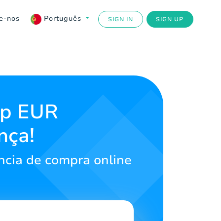
e-nos
Português
SIGN IN
SIGN UP
Up EUR
nça!
ncia de compra online