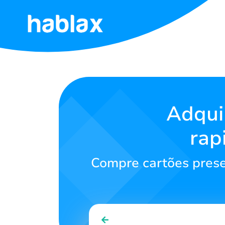
Início
Tarifas
Serviços
Adqui
rap
Contate-
nos
Compre cartões prese
Português
SIGN IN
SIGN UP