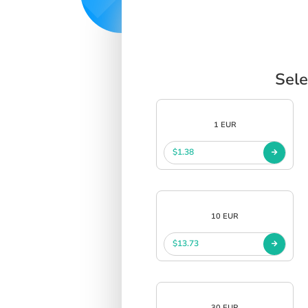
Sele
1 EUR
$1.38
10 EUR
$13.73
30 EUR