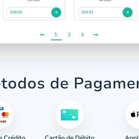
$48.05
$54.91
1
2
3
todos de Pagame
e Crédito
Appl
Cartão de Débito