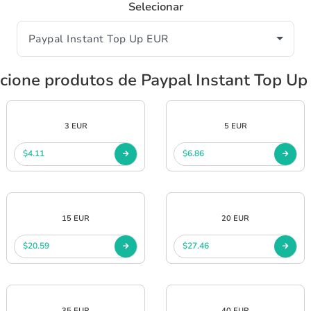
Selecionar
cione produtos de Paypal Instant Top U
3 EUR
5 EUR
$4.11
$6.86
15 EUR
20 EUR
$20.59
$27.46
35 EUR
40 EUR