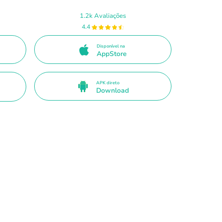
1.2k Avaliações
4.4
Disponível na
AppStore
APK direto
Download