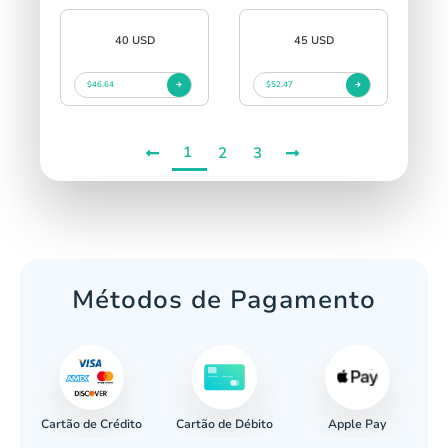
40 USD
45 USD
$46.64
$52.47
1
2
3
Métodos de Pagamento
Cartão de Crédito
Apple Pay
cária
Cartão de Débito