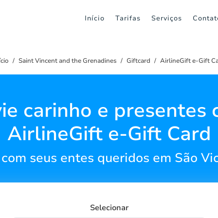
Início
Tarifas
Serviços
Contat
ício
Saint Vincent and the Grenadines
Giftcard
AirlineGift e-Gift C
ie carinho e presentes
AirlineGift e-Gift Card
com seus entes queridos em São Vi
Selecionar