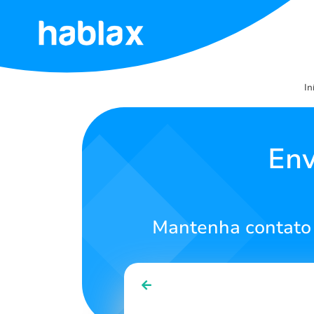
Início
In
Tarifas
Serviços
Env
Contate-
nos
Mantenha contato 
Português
SIGN IN
SIGN UP