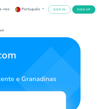
e-nos
Português
SIGN IN
SIGN UP
ard
 com
cente e Granadinas