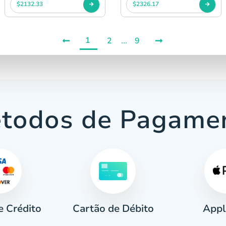
$2132.33
$2326.17
1
2
...
9
todos de Pagame
e Crédito
Appl
Cartão de Débito