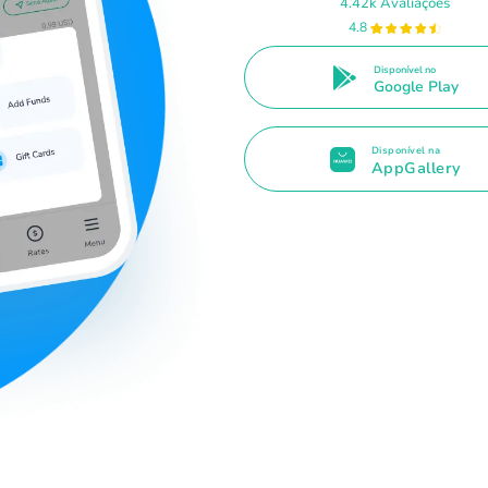
4.42k Avaliações
4.8
Disponível no
Google Play
Disponível na
AppGallery