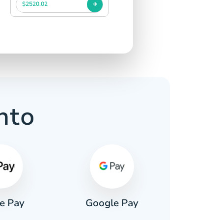
$2520.02
nto
e Pay
Google Pay
Pa