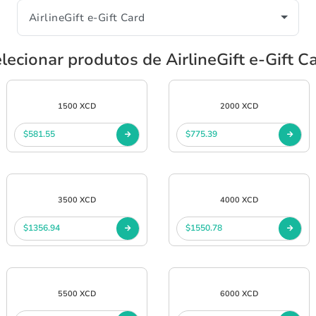
lecionar produtos de AirlineGift e-Gift C
1500 XCD
2000 XCD
$581.55
$775.39
3500 XCD
4000 XCD
$1356.94
$1550.78
5500 XCD
6000 XCD