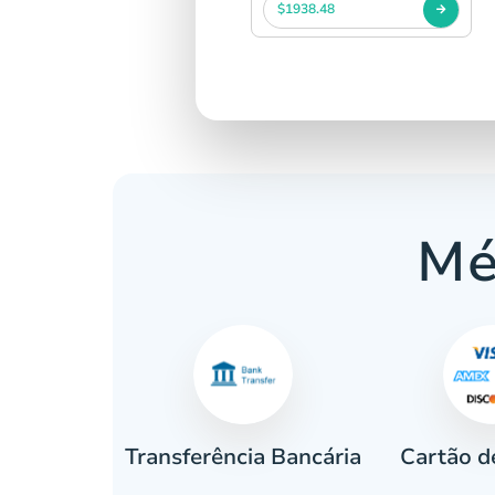
$1938.48
Mé
Cartão d
eiro
Transferência Bancária