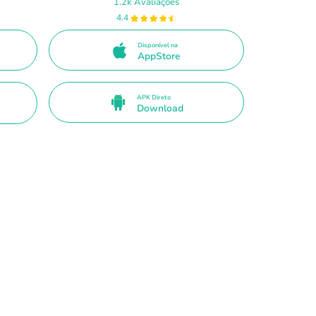
1.2k Avaliações
4.4
Disponível na
AppStore
APK Direto
Download