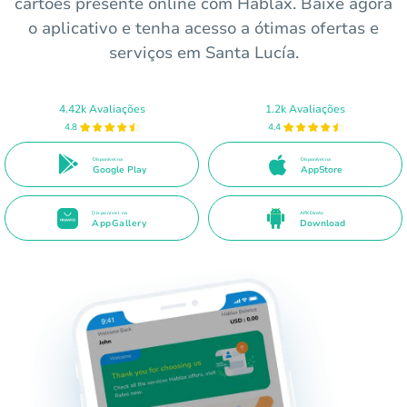
cartões presente online com Hablax. Baixe agora
o aplicativo e tenha acesso a ótimas ofertas e
serviços em Santa Lucía.
4.42k Avaliações
1.2k Avaliações
4.8
4.4
Disponível na
Disponível na
Google Play
AppStore
Disponível na
APK Direto
AppGallery
Download