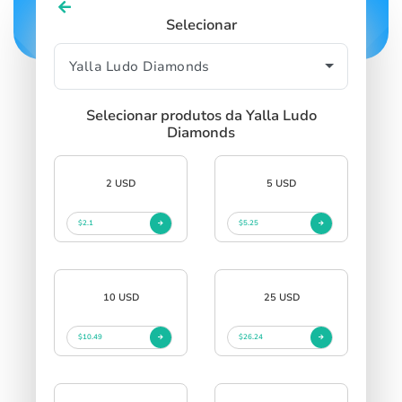
Selecionar
Selecionar produtos da Yalla Ludo
Diamonds
2 USD
5 USD
$2.1
$5.25
10 USD
25 USD
$10.49
$26.24