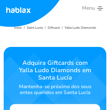
Menu
Início
Início
Saint Lucia
Giftcard
Yalla Ludo Diamonds
Tarifas
Serviços
Contate-
Adquira Giftcards com
nos
Yalla Ludo Diamonds em
Santa Lucía
Português
Mantenha-se próximo dos seus
entes queridos em Santa Lucía
SIGN IN
SIGN UP