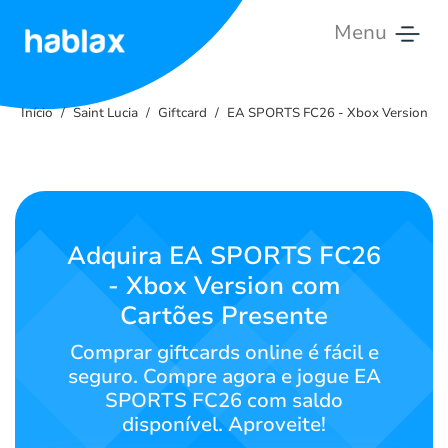
Menu
Início
Início
Saint Lucia
Giftcard
EA SPORTS FC26 - Xbox Version
Tarifas
Serviços
Contate-
Adquira EA SPORTS FC26
nos
- Xbox Version com
Cartões Presente
Português
Comprar giftcards online é fácil e
seguro. Compre agora e jogue EA
SPORTS FC26 com saldo
SIGN IN
SIGN UP
disponível. Aproveite!