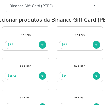
ecionar produtos da Binance Gift Card (P
3.1 USD
5.1 USD
$3.7
$6.1
15.1 USD
20.1 USD
$18.03
$24
35.1 USD
40.1 USD