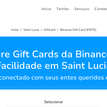
Início
Tarifas
Serviços
Contat
Início
Saint Lucia
Giftcard
Binance Gift Card (PEPE)
e Gift Cards da Binan
Facilidade em Saint Luci
onectado com seus entes queridos 
Selecionar