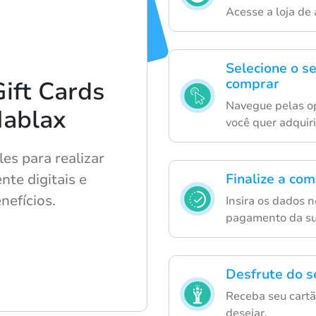
Acesse a loja de 
Selecione o s
comprar
ift Cards
Navegue pelas op
Hablax
você quer adquiri
s para realizar
nte digitais e
Finalize a co
nefícios.
Insira os dados 
pagamento da su
Desfrute do s
Receba seu cartão
desejar.