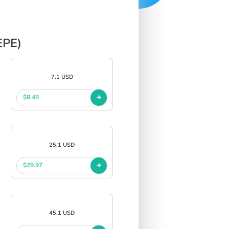
EPE)
7.1 USD
$8.48
25.1 USD
$29.97
45.1 USD