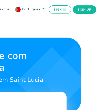
e-nos
Português
SIGN IN
SIGN UP
ce com
a
em Saint Lucia