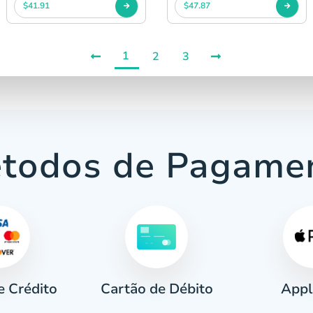
$41.91
$47.87
1
2
3
todos de Pagame
e Crédito
Appl
Cartão de Débito