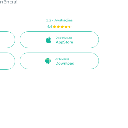
riência!
1.2k Avaliações
4.4
Disponível na
AppStore
APK Direto
Download