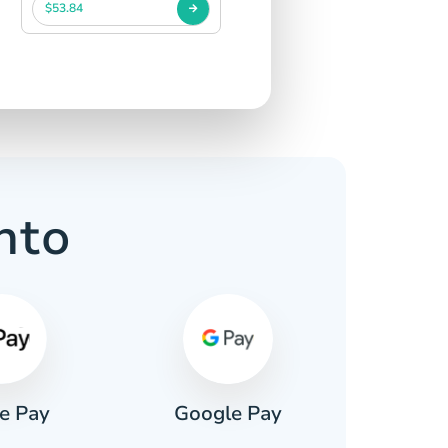
$53.84
nto
e Pay
Google Pay
Pa