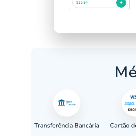
$35.94
Mé
Cartão d
eiro
Transferência Bancária