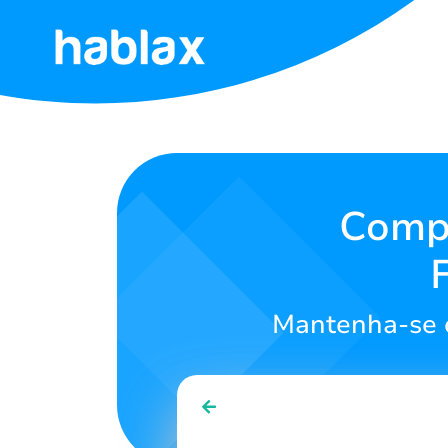
Início
Tarifas
Serviços
Compr
Contate-
nos
Mantenha-se c
Português
SIGN IN
SIGN UP