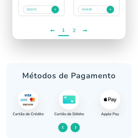
$122.72
$134.99
1
2
Métodos de Pagamento
Cartão de Crédito
Apple Pay
cária
Cartão de Débito
‹
›