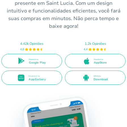
presente em Saint Lucia. Com um design
intuitivo e funcionalidades eficientes, você fará
suas compras em minutos. Não perca tempo e
baixe agora!
4.42k Opiniões
1.2k Opiniões
4.8
4.4
Disponível no
Disponível na
Google Play
AppStore
Disponível na
APK Direto
AppGallery
Download