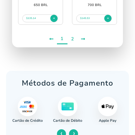
650 BRL
700 BRL
$135.14
$145.53
1
2
Métodos de Pagamento
Cartão de Crédito
Apple Pay
cária
Cartão de Débito
‹
›