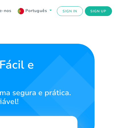
e-nos
Português
SIGN IN
SIGN UP
Fácil e
ma segura e prática.
iável!