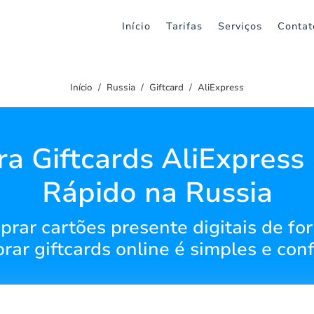
Início
Tarifas
Serviços
Contat
Início
Russia
Giftcard
AliExpress
a Giftcards AliExpress 
Rápido na Russia
ar cartões presente digitais de for
ar giftcards online é simples e conf