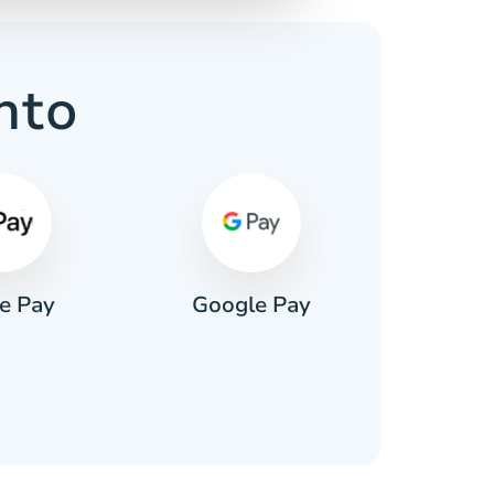
nto
e Pay
Google Pay
Pa