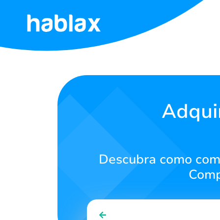
Início
Tarifas
Serviços
Adquir
Contate-
nos
Descubra como compr
Português
Compr
SIGN IN
SIGN UP