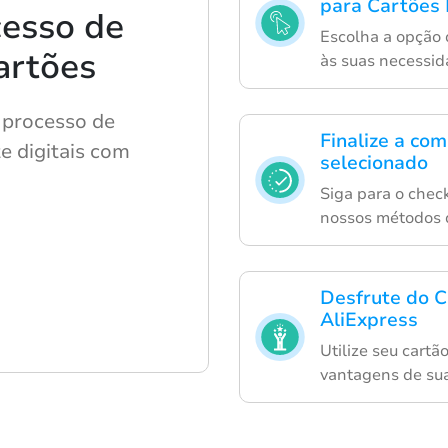
para Cartões
cesso de
Escolha a opção 
artões
às suas necessid
 processo de
Finalize a co
e digitais com
selecionado
Siga para o chec
nossos métodos 
Desfrute do C
AliExpress
Utilize seu cartã
vantagens de sua