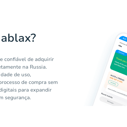
Hablax?
 confiável de adquirir
etamente na Russia.
idade de uso,
 processo de compra sem
digitais para expandir
om segurança.