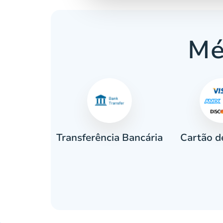
Mé
Cartão d
eiro
Transferência Bancária