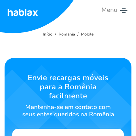
Menu
Início
Início
Romania
Mobile
Tarifas
Serviços
Contate-
Envie recargas móveis
nos
para a Romênia
facilmente
Português
Mantenha-se em contato com
seus entes queridos na Romênia
SIGN IN
SIGN UP