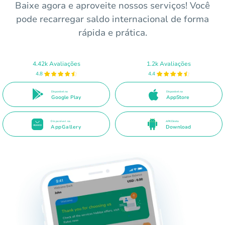
Baixe agora e aproveite nossos serviços! Você
pode recarregar saldo internacional de forma
rápida e prática.
4.42k Avaliações
1.2k Avaliações
4.8
4.4
Disponível no
Disponível na
Google Play
AppStore
Disponível na
APK Direto
AppGallery
Download