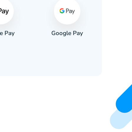
e Pay
Google Pay
Pa