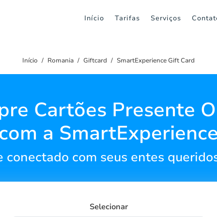
Início
Tarifas
Serviços
Contat
Início
Romania
Giftcard
SmartExperience Gift Card
re Cartões Presente O
com a SmartExperienc
 conectado com seus entes querido
Selecionar