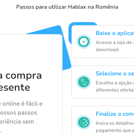
Passos para utilizar Hablax na Romênia
Baixe o aplic
Acesse a loja de 
download.
a compra
Selecione o se
Escolha a opção 
esente
diferentes oferta
online é fácil e
nossos passos
Finalize a co
eriência sem
Insira os detalh
.
pagamento que pr