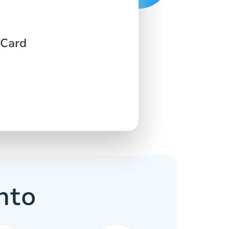
 Card
nto