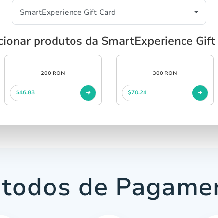
cionar produtos da SmartExperience Gift
200 RON
300 RON
$46.83
$70.24
todos de Pagame