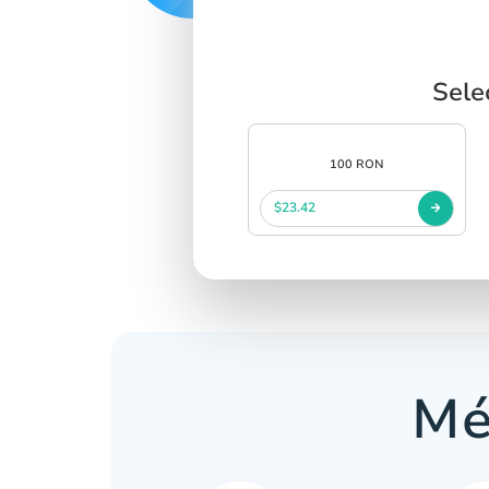
Sele
100 RON
$23.42
Mé