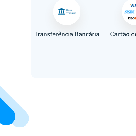
Cartão d
eiro
Transferência Bancária