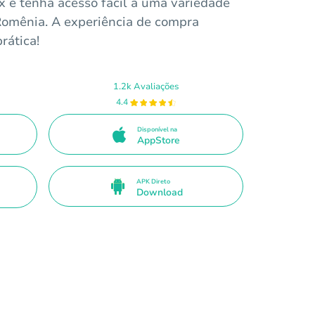
x e tenha acesso fácil a uma variedade
Romênia. A experiência de compra
rática!
1.2k Avaliações
4.4
Disponível na
AppStore
APK Direto
Download