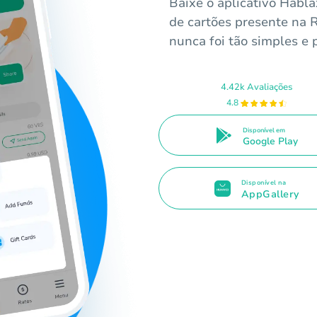
Baixe o aplicativo Habla
de cartões presente na 
nunca foi tão simples e p
4.42k Avaliações
4.8
Disponível em
Google Play
Disponível na
AppGallery