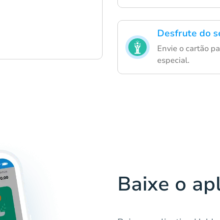
Desfrute do s
Envie o cartão p
especial.
Baixe o ap