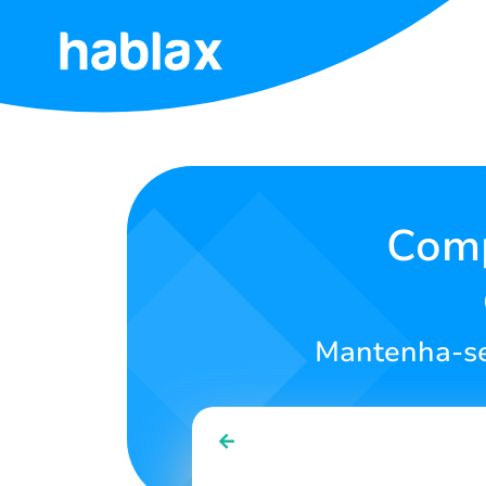
Início
Tarifas
Serviços
Comp
Contate-
nos
Mantenha-se
Português
SIGN IN
SIGN UP