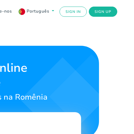
e-nos
Português
SIGN IN
SIGN UP
nline
e
s na Romênia