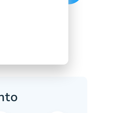
e
nto