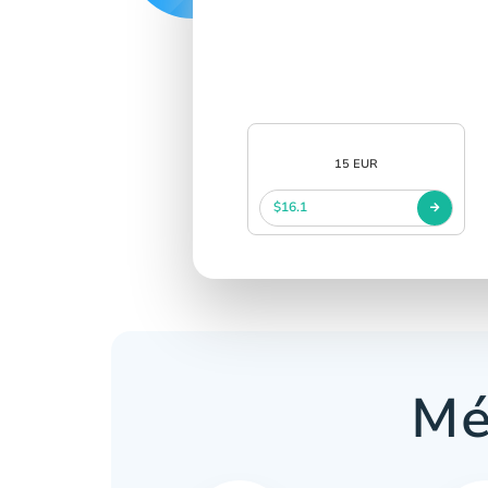
15 EUR
$16.1
Mé