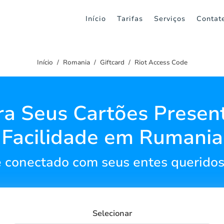
Início
Tarifas
Serviços
Contat
Início
Romania
Giftcard
Riot Access Code
ra Seus Cartões Presen
Facilidade em Rumania
 conectado com seus entes querido
Selecionar