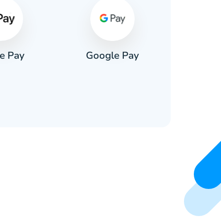
e Pay
Google Pay
Pa