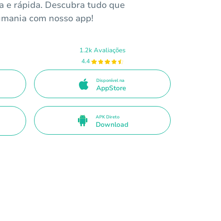
ca e rápida. Descubra tudo que
mania com nosso app!
1.2k Avaliações
4.4
Disponível na
AppStore
APK Direto
Download