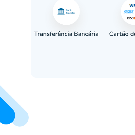
Cartão d
eiro
Transferência Bancária