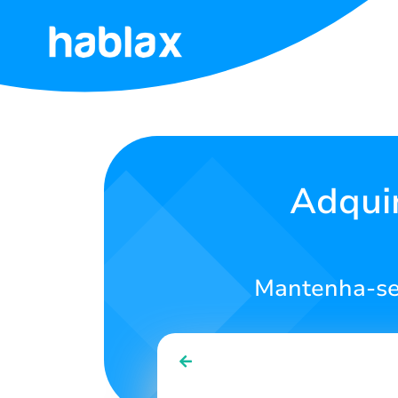
Início
Tarifas
Serviços
Adqui
Contate-
Nos
Mantenha-se
Português
SIGN IN
SIGN UP