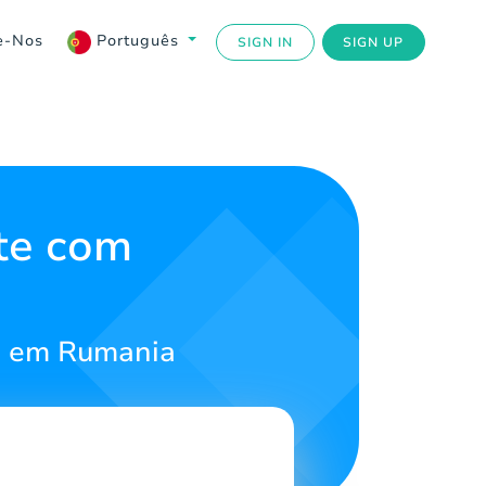
e-Nos
Português
SIGN IN
SIGN UP
te com
s em Rumania