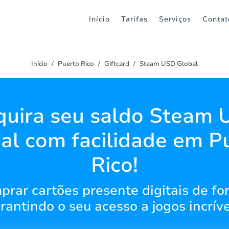
Início
Tarifas
Serviços
Contat
Início
Puerto Rico
Giftcard
Steam USD Global
uira seu saldo Steam
al com facilidade em P
Rico!
ar cartões presente digitais de fo
rantindo o seu acesso a jogos incríve