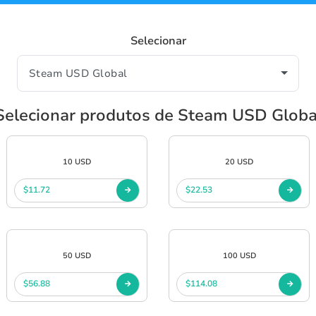
Selecionar
Selecionar produtos de Steam USD Globa
10 USD
20 USD
$11.72
$22.53
50 USD
100 USD
$56.88
$114.08