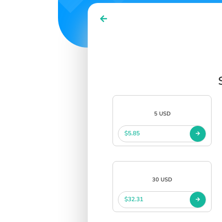
5 USD
$5.85
30 USD
$32.31