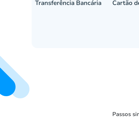
Cartão d
eiro
Transferência Bancária
Passos si