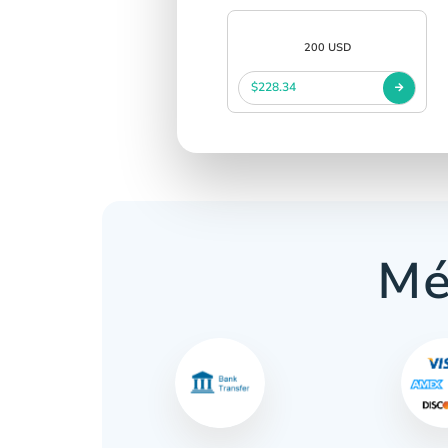
200 USD
$228.34
Mé