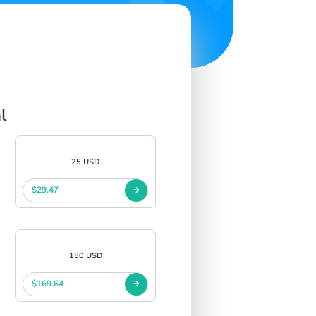
l
25 USD
$29.47
150 USD
$169.64