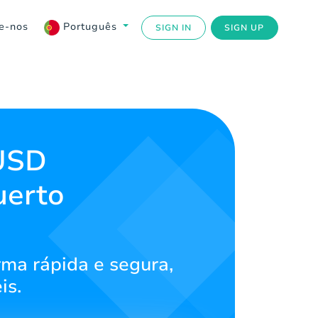
e-nos
Português
SIGN IN
SIGN UP
 USD
uerto
rma rápida e segura,
is.