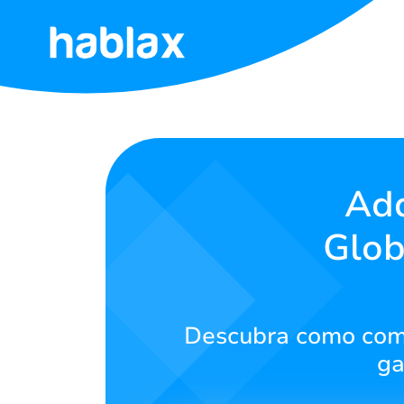
Início
Tarifas
Serviços
Adq
Glob
Contate-
nos
Português
Descubra como compr
ga
SIGN IN
SIGN UP