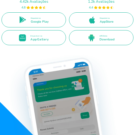
4.42k Avaliações
1.2k Avaliações
4.8
4.4
Disponível no
Disponível na
Google Play
AppStore
Disponível na
APK Direto
AppGallery
Download