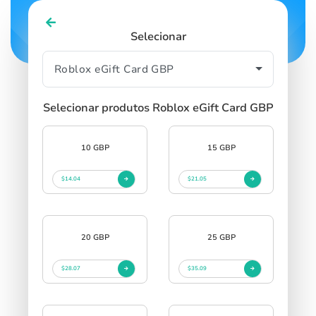
Selecionar
Selecionar produtos Roblox eGift Card GBP
10 GBP
15 GBP
$14.04
$21.05
20 GBP
25 GBP
$28.07
$35.09