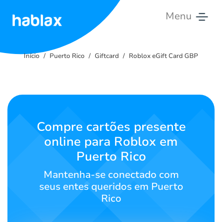
Menu
Início
Início
Puerto Rico
Giftcard
Roblox eGift Card GBP
Tarifas
Serviços
Contate-
Compre cartões presente
nos
online para Roblox em
Puerto Rico
Português
Mantenha-se conectado com
seus entes queridos em Puerto
Rico
SIGN IN
SIGN UP