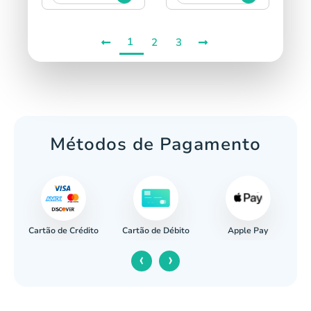
1
2
3
Métodos de Pagamento
Cartão de Crédito
Apple Pay
cária
Cartão de Débito
‹
›