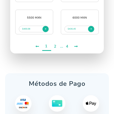
5500 MXN
6000 MXN
$400.08
$436.45
1
...
2
4
Métodos de Pago