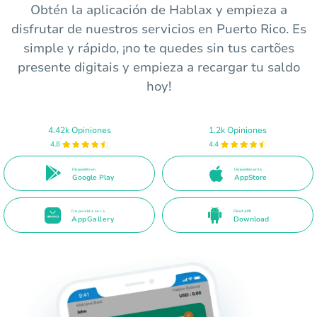
Obtén la aplicación de Hablax y empieza a
disfrutar de nuestros servicios en Puerto Rico. Es
simple y rápido, ¡no te quedes sin tus cartões
presente digitais y empieza a recargar tu saldo
hoy!
4.42k Opiniones
1.2k Opiniones
4.8
4.4
Disponible en
Disponible en la
Google Play
AppStore
Disponible en la
Direct APK
AppGallery
Download