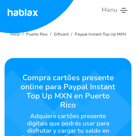
Menu
Inicio
Inicio
Puerto Rico
Giftcard
Paypal Instant Top Up MXN
Tarifas
Servicios
Contáctanos
Compra cartões presente
online para Paypal Instant
Português
Top Up MXN en Puerto
Rico
SIGN IN
SIGN UP
Adquiere cartões presente
digitais que podrás usar para
disfrutar y cargar tu saldo en