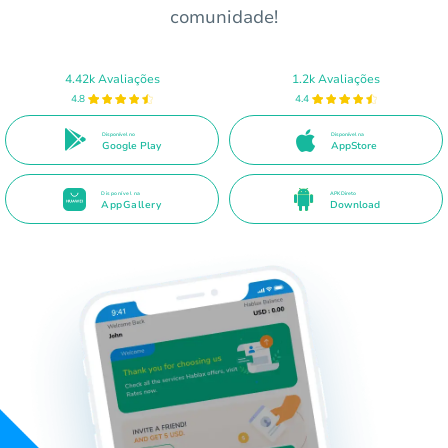
comunidade!
4.42k Avaliações
1.2k Avaliações
4.8
4.4
Disponível no
Disponível na
Google Play
AppStore
Disponível na
APK Direto
AppGallery
Download