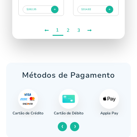
$262.35
$314.82
1
2
3
Métodos de Pagamento
Cartão de Crédito
Apple Pay
cária
Cartão de Débito
‹
›