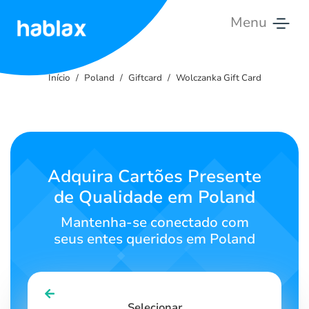
Menu
Início
Início
Poland
Giftcard
Wolczanka Gift Card
Tarifas
Serviços
Entre
Adquira Cartões Presente
em
de Qualidade em Poland
contato
Mantenha-se conectado com
Português
seus entes queridos em Poland
SIGN IN
SIGN UP
Selecionar