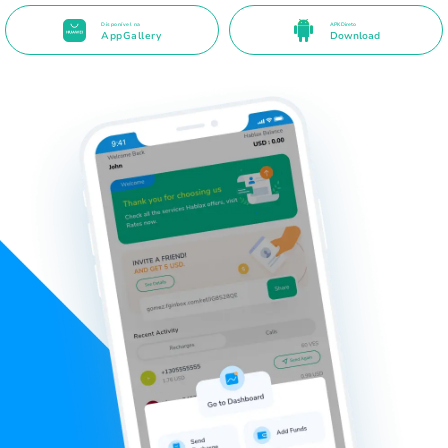
Disponível na
APK Direto
AppGallery
Download