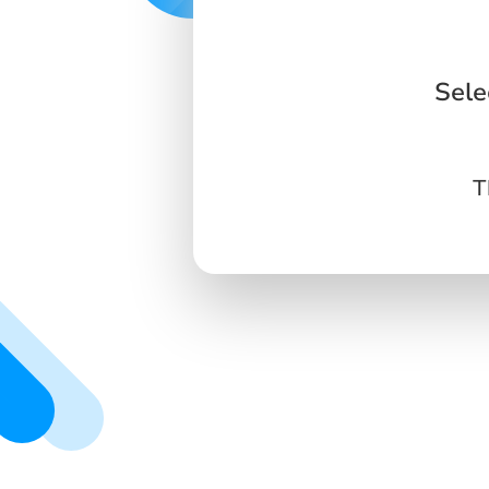
Sele
T