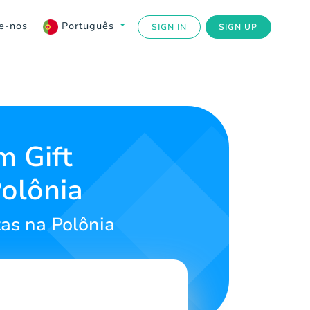
e-nos
Português
SIGN IN
SIGN UP
m Gift
olônia
as na Polônia