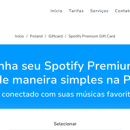
Início
Tarifas
Serviços
Contat
Início
Poland
Giftcard
Spotify Premium Gift Card
ha seu Spotify Premiu
de maneira simples na P
conectado com suas músicas favorit
Selecionar