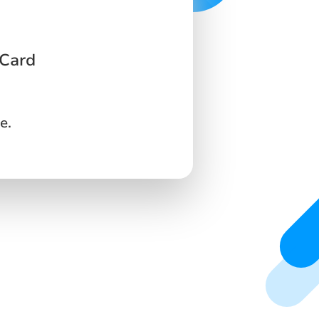
 Card
e.