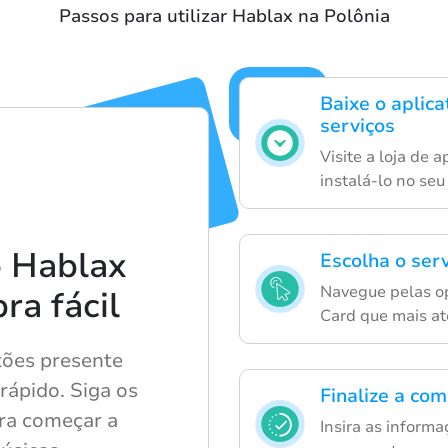
Passos para utilizar Hablax na Polônia
Baixe o aplic
serviços
Visite a loja de 
instalá-lo no seu 
 Hablax
Escolha o serv
Navegue pelas op
ra fácil
Card que mais at
tões presente
 rápido. Siga os
Finalize a co
ra começar a
Insira as inform