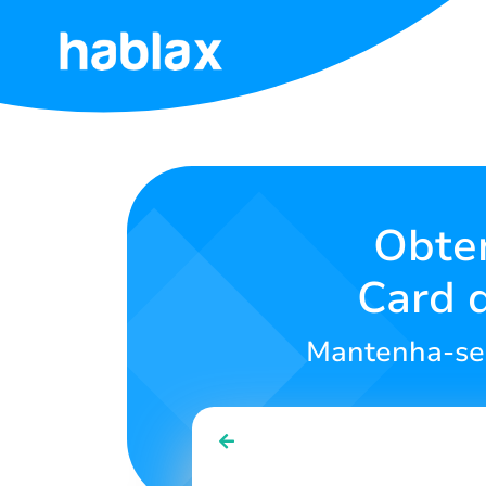
Início
Tarifas
Serviços
Obten
Card 
Contate-
nos
Mantenha-se 
Português
SIGN IN
SIGN UP