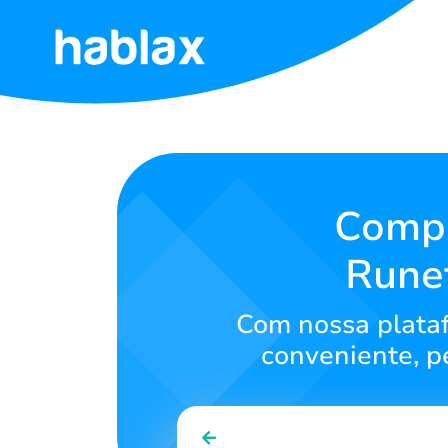
Início
Tarifas
Serviços
Compr
Runet
Contatos
Com nossa plataf
Português
conveniente, p
SIGN IN
SIGN UP