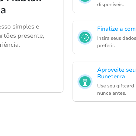
disponíveis.
ca
sso simples e
Finalize a co
artões presente,
Insira seus dado
riência.
preferir.
Aproveite seu
Runeterra
Use seu giftcard
nunca antes.