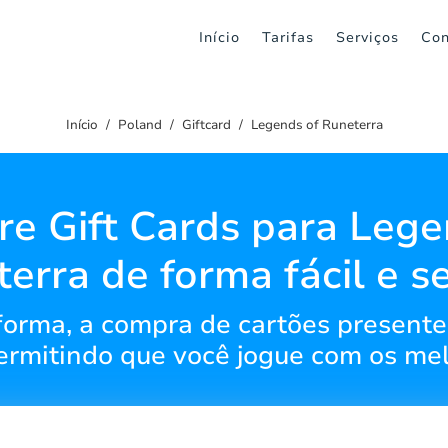
Início
Tarifas
Serviços
Con
Início
Poland
Giftcard
Legends of Runeterra
e Gift Cards para Lege
erra de forma fácil e s
orma, a compra de cartões presente 
ermitindo que você jogue com os mel