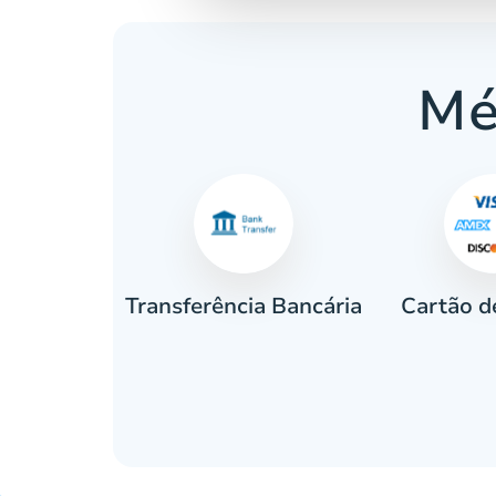
Mé
Cartão d
eiro
Transferência Bancária