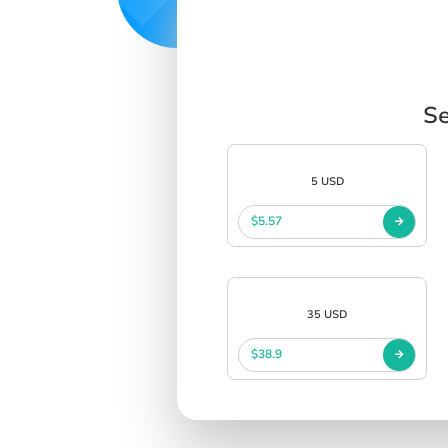
Se
5 USD
$5.57
35 USD
$38.9