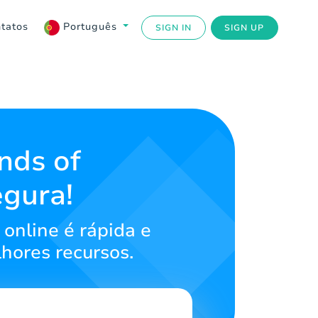
tatos
Português
SIGN IN
SIGN UP
nds of
egura!
online é rápida e
hores recursos.