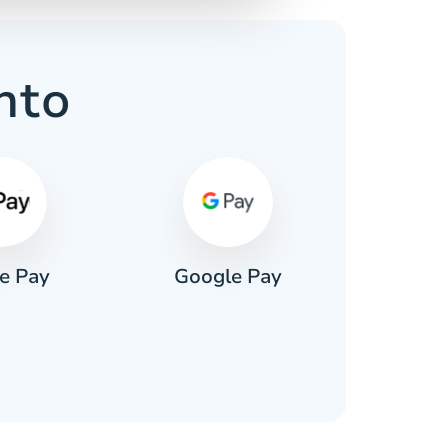
nto
e Pay
Google Pay
Pa