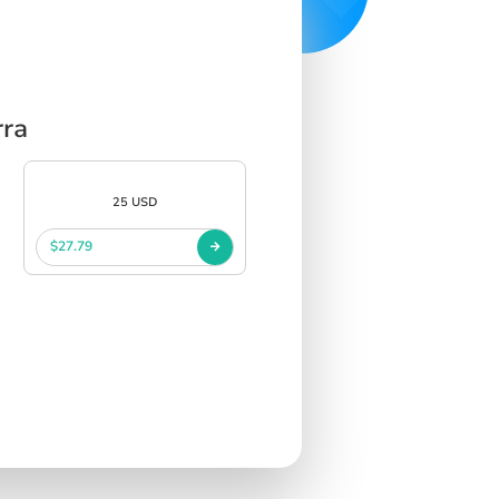
rra
25 USD
$27.79