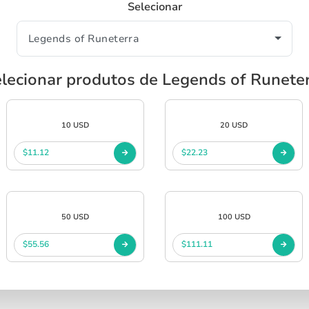
Selecionar
lecionar produtos de Legends of Runete
10 USD
20 USD
$11.12
$22.23
50 USD
100 USD
$55.56
$111.11