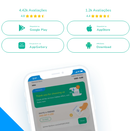
4.42k Avaliações
1.2k Avaliações
4.8
4.4
Disponível no
Disponível na
Google Play
AppStore
Disponível na
APK Direto
AppGallery
Download