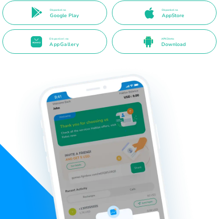
Disponível no
Disponível na
Google Play
AppStore
Disponível na
APK Direto
AppGallery
Download