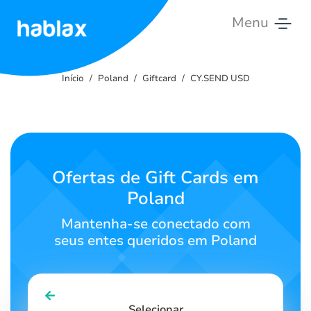
Menu
Início
Início
Poland
Giftcard
CY.SEND USD
Tarifas
Serviços
Entre
Ofertas de Gift Cards em
em
Poland
contato
Mantenha-se conectado com
Português
seus entes queridos em Poland
SIGN IN
SIGN UP
Selecionar