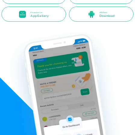
Disponível na
APK Direto
AppGallery
Download