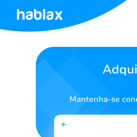
Início
Tarifas
Serviços
Adqui
Entre
em
contato
Mantenha-se cone
Português