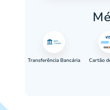
Mé
Cartão d
eiro
Transferência Bancária