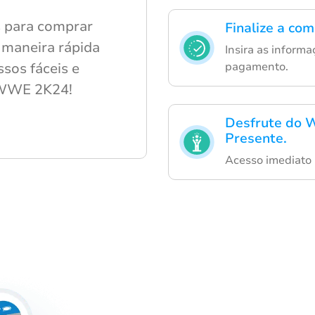
s para comprar
Finalize a co
e maneira rápida
Insira as inform
sos fáceis e
pagamento.
 WWE 2K24!
Desfrute do 
Presente.
Acesso imediato a