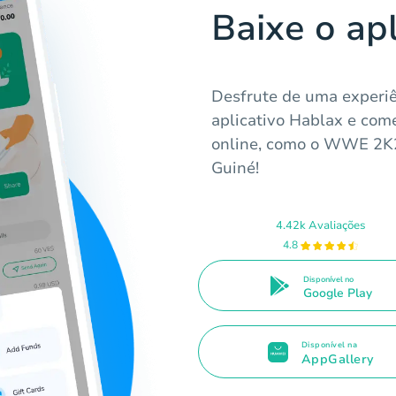
Baixe o ap
Desfrute de uma experiê
aplicativo Hablax e com
online, como o WWE 2K2
Guiné!
4.42k Avaliações
4.8
Disponível no
Google Play
Disponível na
AppGallery