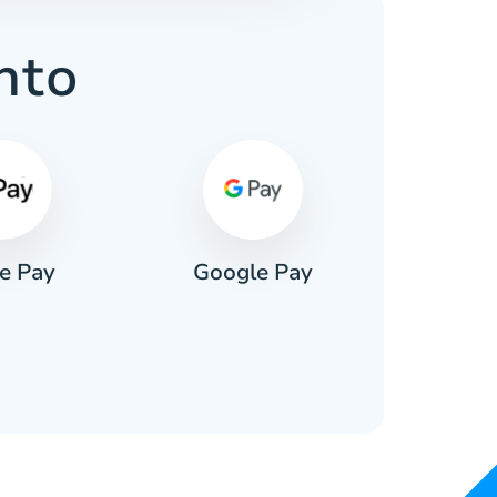
nto
e Pay
Google Pay
Pa