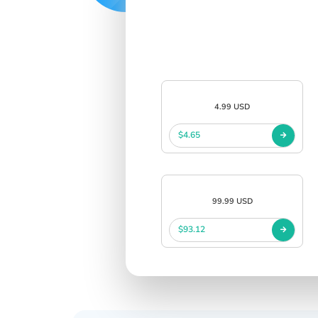
SIGN IN
SIGN UP
4.99 USD
$4.65
99.99 USD
$93.12