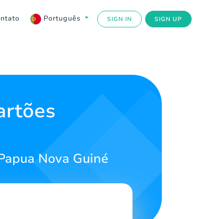
ntato
Português
SIGN IN
SIGN UP
artões
 Papua Nova Guiné