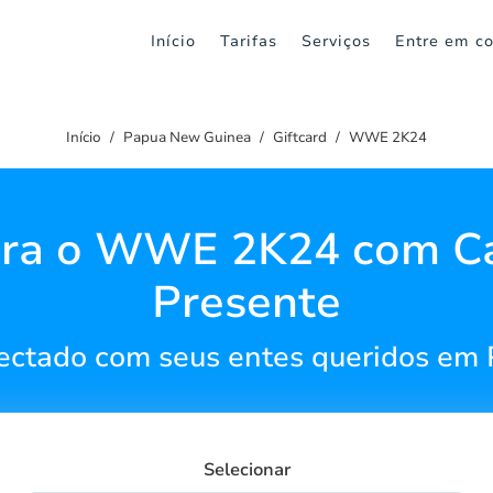
Início
Tarifas
Serviços
Entre em co
Início
Papua New Guinea
Giftcard
WWE 2K24
ra o WWE 2K24 com C
Presente
ctado com seus entes queridos em
Selecionar