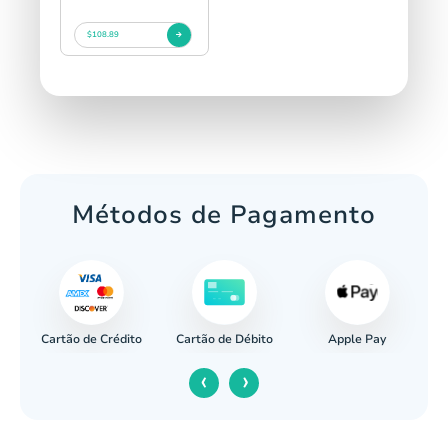
$108.89
Métodos de Pagamento
Cartão de Crédito
Apple Pay
cária
Cartão de Débito
‹
›