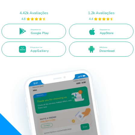
4.42k Avaliações
1.2k Avaliações
4.8
4.4
Disponível no
Disponível na
Google Play
AppStore
Disponível na
APK Direto
AppGallery
Download