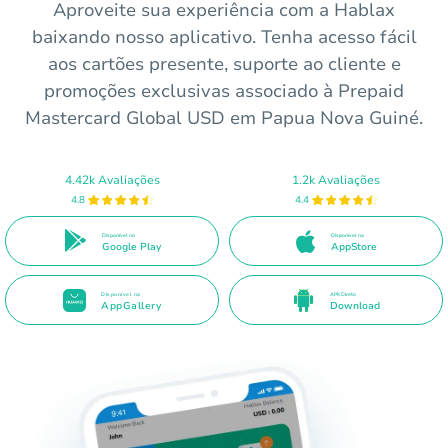
Aproveite sua experiência com a Hablax
baixando nosso aplicativo. Tenha acesso fácil
aos cartões presente, suporte ao cliente e
promoções exclusivas associado à Prepaid
Mastercard Global USD em Papua Nova Guiné.
4.42k Avaliações
1.2k Avaliações
4.8
4.4
Disponível no
Disponível na
Google Play
AppStore
Disponível na
APK Direto
AppGallery
Download