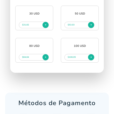
30 USD
50 USD
$31.82
$53.03
80 USD
100 USD
$84.84
$106.05
Métodos de Pagamento