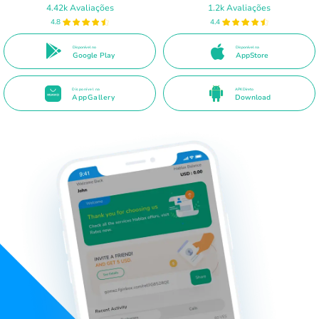
4.42k Avaliações
1.2k Avaliações
4.8
4.4
Disponível no
Disponível na
Google Play
AppStore
Disponível na
APK Direto
AppGallery
Download