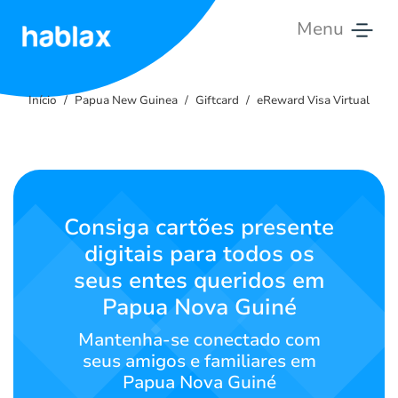
Menu
Início
Início
Papua New Guinea
Giftcard
eReward Visa Virtual
Tarifas
Serviços
Entre
Consiga cartões presente
em
digitais para todos os
contato
seus entes queridos em
Português
Papua Nova Guiné
Mantenha-se conectado com
seus amigos e familiares em
SIGN IN
SIGN UP
Papua Nova Guiné