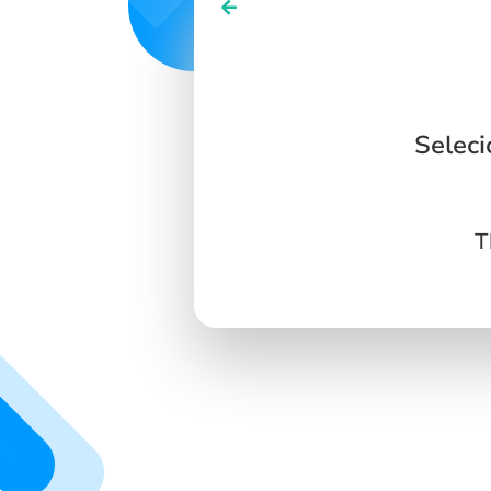
SIGN IN
SIGN UP
Seleci
T