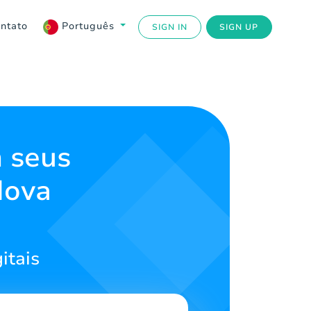
ntato
Português
SIGN IN
SIGN UP
 seus
Nova
itais