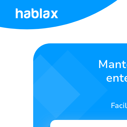
Início
Tarifas
Serviços
Mant
ent
Entre
em
contato
Faci
Português