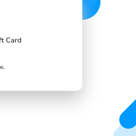
ft Card
e.