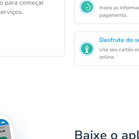
xo para começar
Insira as inform
erviços.
pagamento.
Desfrute do s
Use seu cartão e
online.
Baixe o ap