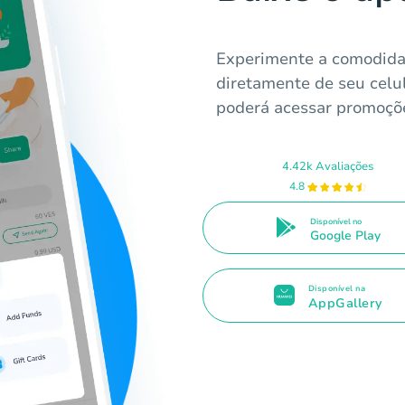
Experimente a comodida
diretamente de seu celul
poderá acessar promoções
4.42k Avaliações
4.8
Disponível no
Google Play
Disponível na
AppGallery