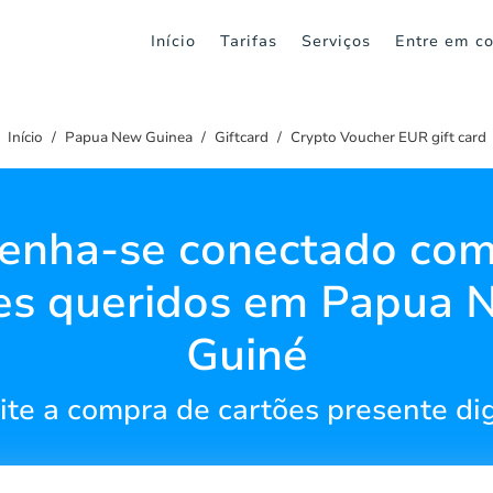
Início
Tarifas
Serviços
Entre em co
Início
Papua New Guinea
Giftcard
Crypto Voucher EUR gift card
enha-se conectado com
es queridos em Papua 
Guiné
lite a compra de cartões presente dig