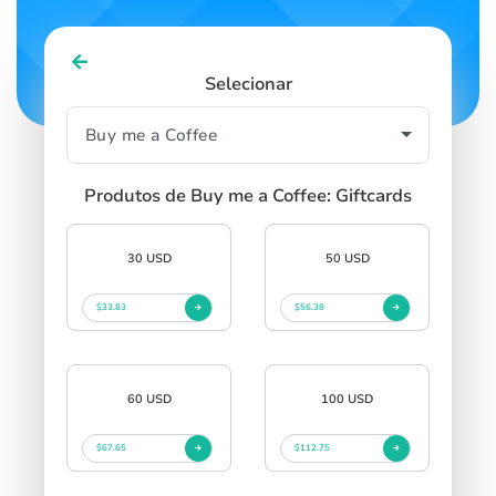
Selecionar
Produtos de Buy me a Coffee: Giftcards
30 USD
50 USD
$33.83
$56.38
60 USD
100 USD
$67.65
$112.75