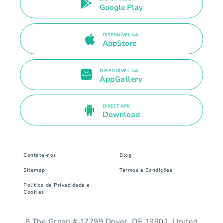
Google Play
DISPONÍVEL NA
AppStore
DISPONÍVEL NA
AppGallery
DIRECT APK
Download
Contate-nos
Blog
Sitemap
Termos e Condições
Política de Privacidade e
Cookies
8 The Green # 17799 Dover, DE 19901. United