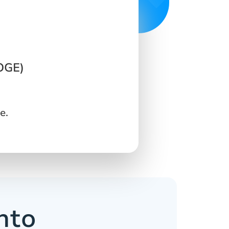
DOGE)
e.
nto