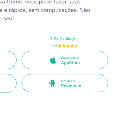
a Guiné, você pode fazer suas
a e rápida, sem complicações. Não
o seu!
1.2k Avaliações
4.4
Disponível na
AppStore
APK direto
Download