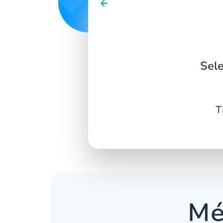
Sele
T
Mé