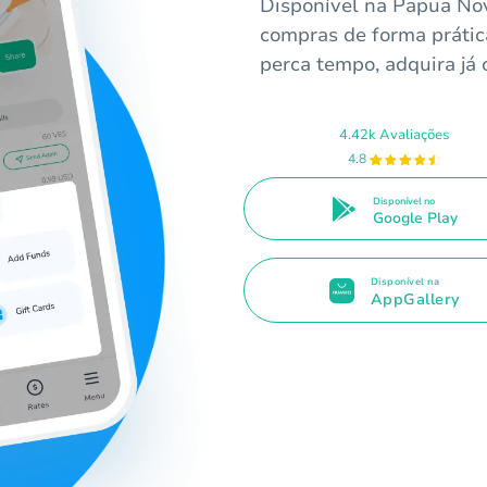
Disponível na Papua Nov
compras de forma prátic
perca tempo, adquira já 
4.42k Avaliações
4.8
Disponível no
Google Play
Disponível na
AppGallery