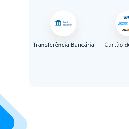
Cartão d
eiro
Transferência Bancária