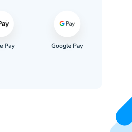
e Pay
Google Pay
Pa