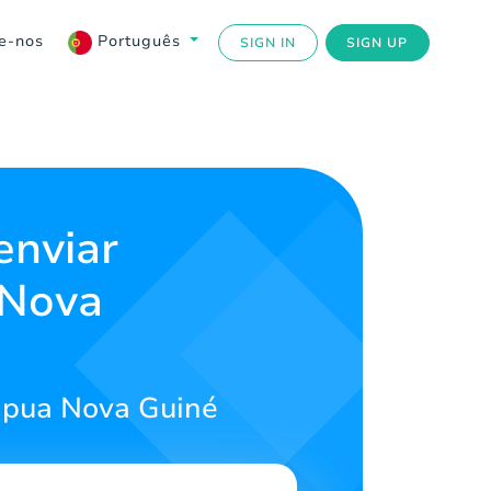
e-nos
Português
SIGN IN
SIGN UP
enviar
 Nova
apua Nova Guiné