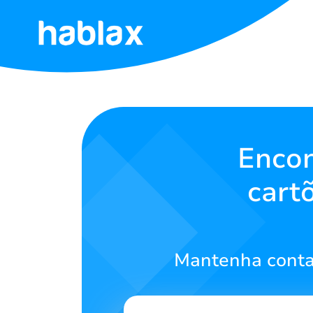
Início
Tarifas
Serviços
Encon
cart
Contate-
nos
Português
Mantenha conta
SIGN IN
SIGN UP