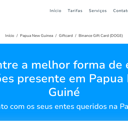
Início
Tarifas
Serviços
Contat
Início
Papua New Guinea
Giftcard
Binance Gift Card (DOGE)
tre a melhor forma de 
ões presente em Papua
Guiné
to com os seus entes queridos na P