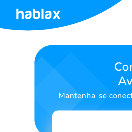
Início
Tarifas
Serviços
Com
Av
Contato
Mantenha-se conect
Português
SIGN IN
SIGN UP