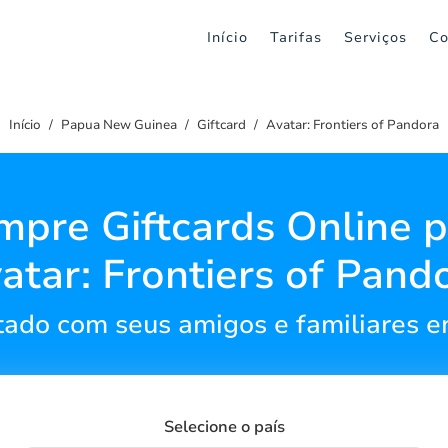
Início
Tarifas
Serviços
Co
Início
Papua New Guinea
Giftcard
Avatar: Frontiers of Pandora
pre Giftcards Online 
atar: Frontiers of Pand
ado com seus amigos e familiares 
Selecione o país