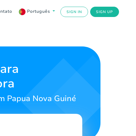
ntato
Português
SIGN IN
SIGN UP
para
ora
em Papua Nova Guiné