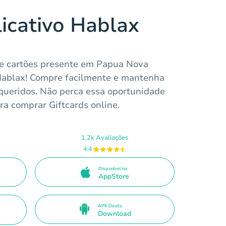
licativo Hablax
e cartões presente em Papua Nova
Hablax! Compre facilmente e mantenha
queridos. Não perca essa oportunidade
ra comprar Giftcards online.
1.2k Avaliações
4.4
Disponível na
AppStore
APK Direto
Download