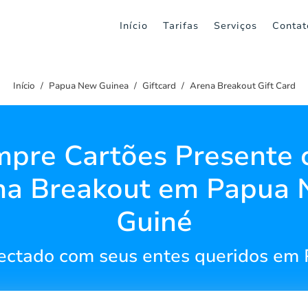
Início
Tarifas
Serviços
Contat
Início
Papua New Guinea
Giftcard
Arena Breakout Gift Card
pre Cartões Presente
na Breakout em Papua 
Guiné
ctado com seus entes queridos em