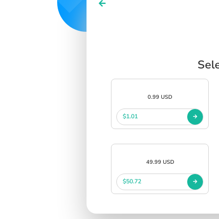
Sel
0.99 USD
$1.01
49.99 USD
$50.72