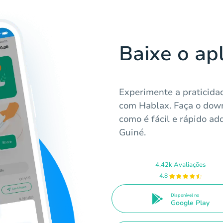
Baixe o ap
Experimente a praticida
com Hablax. Faça o down
como é fácil e rápido ad
Guiné.
4.42k Avaliações
4.8
Disponível no
Google Play