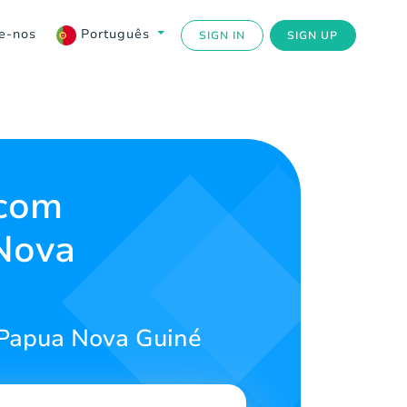
e-nos
Português
SIGN IN
SIGN UP
 com
Nova
 Papua Nova Guiné