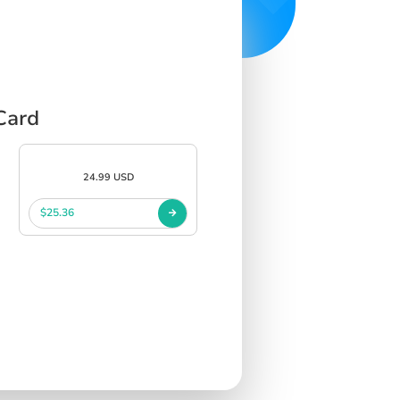
Card
24.99 USD
$25.36