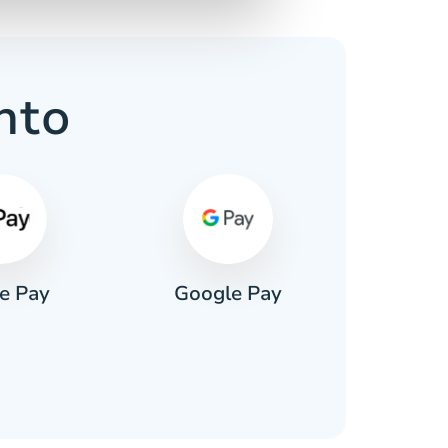
nto
e Pay
Google Pay
Pa