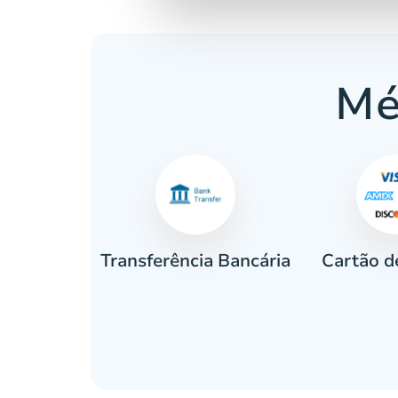
Mé
Cartão d
eiro
Transferência Bancária