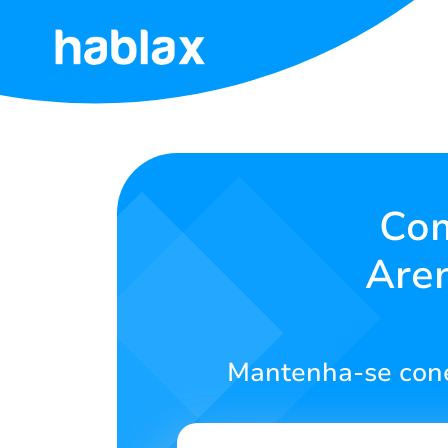
Início
Tarifas
Serviços
Com
Are
Contate-
nos
Português
Mantenha-se cone
SIGN IN
SIGN UP