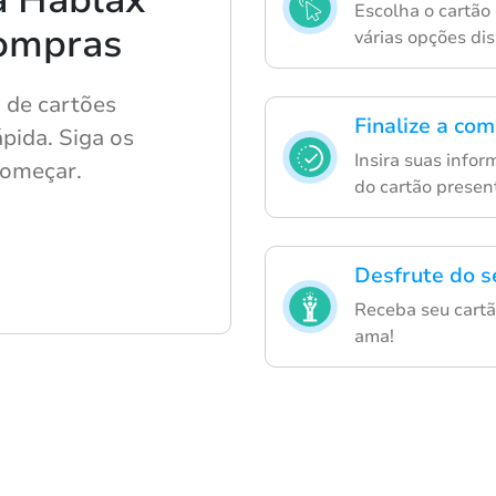
Escolha o cartão
compras
várias opções dis
 de cartões
Finalize a co
ápida. Siga os
Insira suas info
começar.
do cartão presen
Desfrute do s
Receba seu cart
ama!