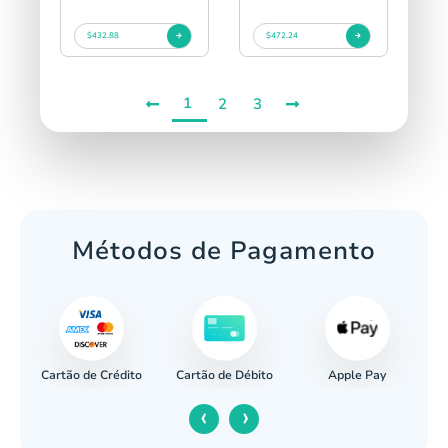
$432.88
$472.24
1
2
3
Métodos de Pagamento
Cartão de Crédito
Apple Pay
cária
Cartão de Débito
‹
›