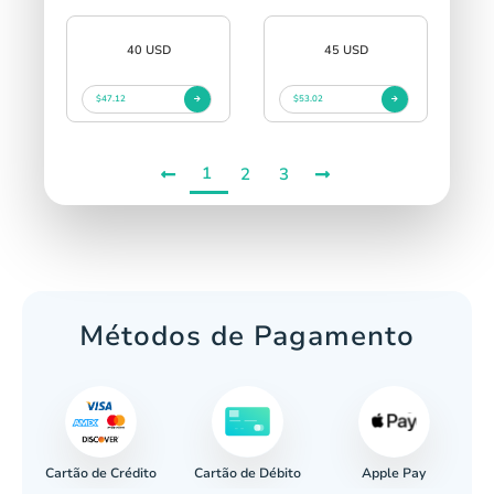
40 USD
45 USD
$47.12
$53.02
1
2
3
Métodos de Pagamento
Cartão de Crédito
Apple Pay
cária
Cartão de Débito