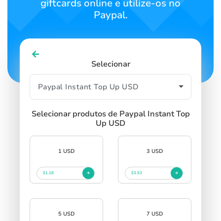
giftcards online e utilize-os no
Paypal.
Selecionar
Selecionar produtos de Paypal Instant Top
Up USD
1 USD
3 USD
$1.18
$3.53
5 USD
7 USD