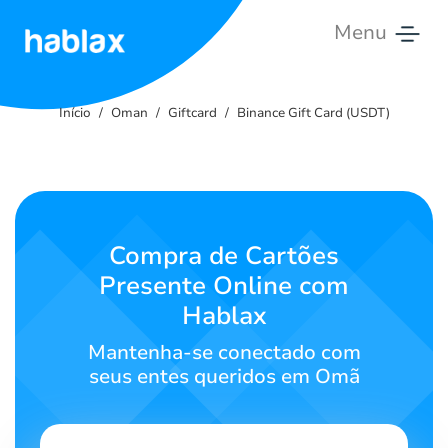
Menu
Início
Início
Oman
Giftcard
Binance Gift Card (USDT)
Tarifas
Serviços
Contate-
Compra de Cartões
nos
Presente Online com
Hablax
Português
Mantenha-se conectado com
seus entes queridos em Omã
SIGN IN
SIGN UP