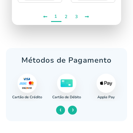
1
2
3
Métodos de Pagamento
Cartão de Crédito
Apple Pay
cária
Cartão de Débito
‹
›