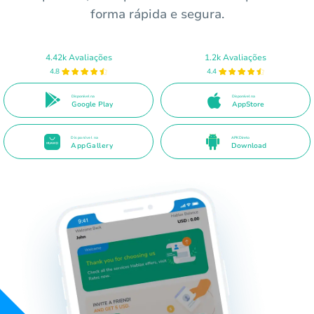
forma rápida e segura.
4.42k Avaliações
1.2k Avaliações
4.8
4.4
Disponível na
Disponível na
Google Play
AppStore
Disponível na
APK Direto
AppGallery
Download