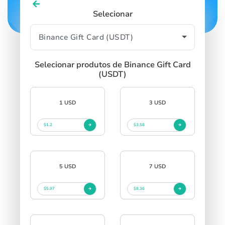
Selecionar
Selecionar produtos de Binance Gift Card
(USDT)
1 USD
3 USD
$1.2
$3.58
5 USD
7 USD
$5.97
$8.36