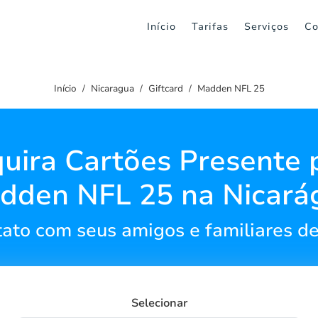
Início
Tarifas
Serviços
Co
Início
Nicaragua
Giftcard
Madden NFL 25
uira Cartões Presente 
dden NFL 25 na Nicará
ato com seus amigos e familiares de
Selecionar