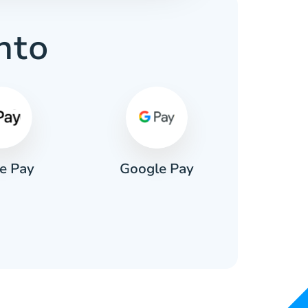
nto
e Pay
Google Pay
Pa