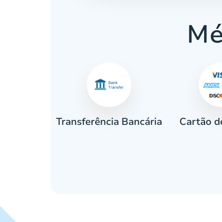
Mé
Cartão d
eiro
Transferência Bancária