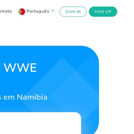
ntato
Português
SIGN IN
SIGN UP
ra WWE
s em Namibia