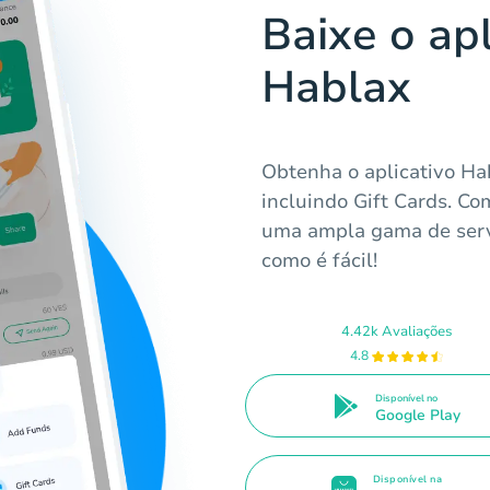
Baixe o apl
Hablax
Obtenha o aplicativo Hab
incluindo Gift Cards. Co
uma ampla gama de serv
como é fácil!
4.42k Avaliações
4.8
Disponível no
Google Play
Disponível na