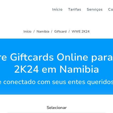
Início
Tarifas
Serviços
Co
Início
Namibia
Giftcard
WWE 2K24
e Giftcards Online pa
2K24 em Namibia
 conectado com seus entes querido
Selecionar