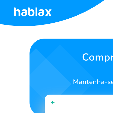
Início
Tarifas
Serviços
Compr
Contato
Mantenha-se
Português
SIGN IN
SIGN UP