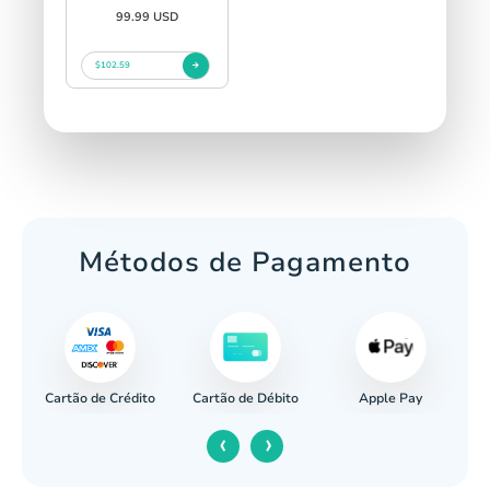
99.99 USD
$102.59
Métodos de Pagamento
Cartão de Crédito
Apple Pay
cária
Cartão de Débito
‹
›