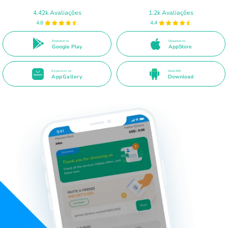
4.42k Avaliações
1.2k Avaliações
4.8
4.4
Disponível no
Disponível na
Google Play
AppStore
Disponível na
Direct APK
AppGallery
Download