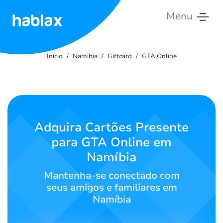
Menu
Início
Início
Namibia
Giftcard
GTA Online
Tarifas
Serviços
Contate-
Adquira Cartões Presente
nos
para GTA Online em
Namíbia
Português
Mantenha-se conectado com
seus amigos e familiares em
Namíbia
SIGN IN
SIGN UP