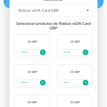
Selecionar produtos de Roblox eGift Card
GBP
10 GBP
15 GBP
$14.05
$21.08
20 GBP
25 GBP
$28.09
$35.12
30 GBP
35 GBP