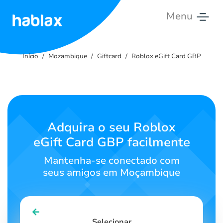
Menu
Início
Início
Mozambique
Giftcard
Roblox eGift Card GBP
Tarifas
Serviços
Contate-
Adquira o seu Roblox
nos
eGift Card GBP facilmente
Português
Mantenha-se conectado com
seus amigos em Moçambique
SIGN IN
SIGN UP
Selecionar