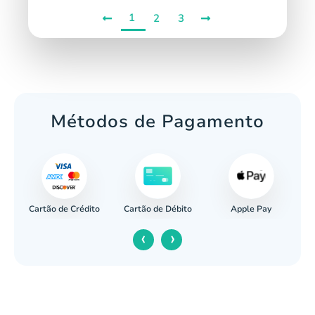
1
2
3
Métodos de Pagamento
Cartão de Crédito
Apple Pay
cária
Cartão de Débito
‹
›