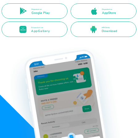
Disponível no
Disponível na
Google Play
AppStore
Disponível na
APK Direto
AppGallery
Download