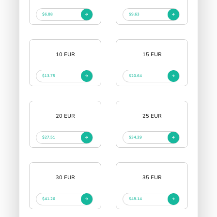
$6.88
$9.63
10 EUR
15 EUR
$13.75
$20.64
20 EUR
25 EUR
$27.51
$34.39
30 EUR
35 EUR
$41.26
$48.14