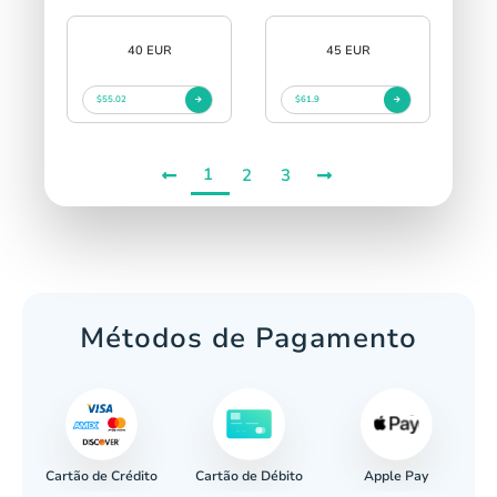
40 EUR
45 EUR
$55.02
$61.9
1
2
3
Métodos de Pagamento
Cartão de Crédito
Apple Pay
cária
Cartão de Débito