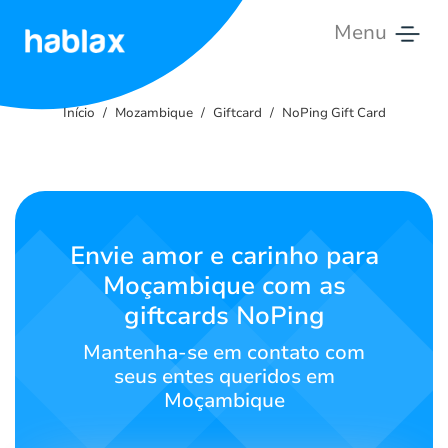
Menu
Início
Início
Mozambique
Giftcard
NoPing Gift Card
Tarifas
Serviços
Contate-
Envie amor e carinho para
nos
Moçambique com as
giftcards NoPing
Português
Mantenha-se em contato com
seus entes queridos em
Moçambique
SIGN IN
SIGN UP