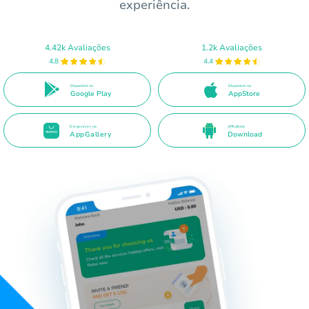
experiência.
4.42k Avaliações
1.2k Avaliações
4.8
4.4
Disponível no
Disponível na
Google Play
AppStore
Disponível na
APK direto
AppGallery
Download