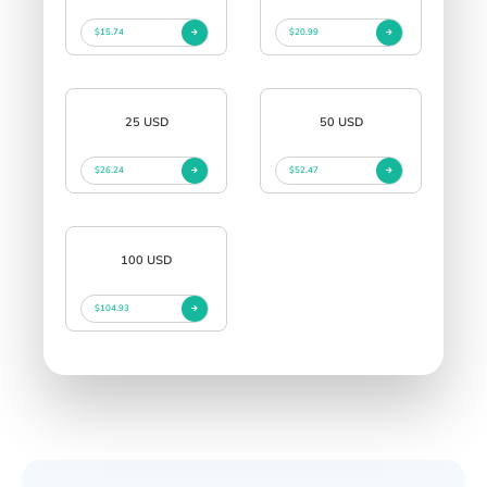
$15.74
$20.99
25 USD
50 USD
$26.24
$52.47
100 USD
$104.93