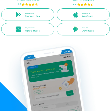
4.8
4.4
Disponível em
Disponível na
Google Play
AppStore
Disponível na
Direct APK
AppGallery
Download