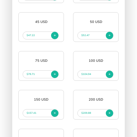
45 USD
50 USD
$47.22
$52.47
75 USD
100 USD
$78.71
$104.94
150 USD
200 USD
$157.41
$209.88