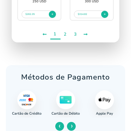
250 USD
300 USD
$262.35
$314.82
1
2
3
Métodos de Pagamento
Cartão de Crédito
Apple Pay
cária
Cartão de Débito
‹
›