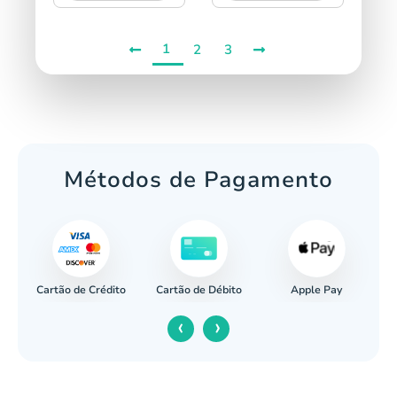
1
2
3
Métodos de Pagamento
Cartão de Crédito
Apple Pay
cária
Cartão de Débito
‹
›