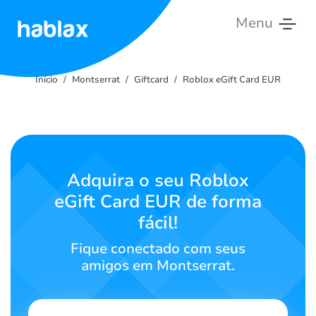
Menu
Início
Início
Montserrat
Giftcard
Roblox eGift Card EUR
Tarifas
Serviços
Contate-
Adquira o seu Roblox
nos
eGift Card EUR de forma
fácil!
Português
Fique conectado com seus
amigos em Montserrat.
SIGN IN
SIGN UP